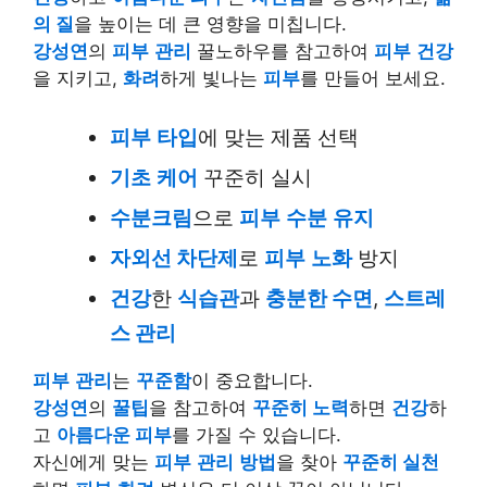
의 질
을 높이는 데 큰 영향을 미칩니다.
강성연
의
피부
관리
꿀노하우를 참고하여
피부
건강
을 지키고,
화려
하게 빛나는
피부
를 만들어 보세요.
피부
타입
에 맞는 제품 선택
기초
케어
꾸준히 실시
수분
크림
으로
피부
수분
유지
자외선 차단제
로
피부
노화
방지
건강
한
식습관
과
충분한 수면
,
스트레
스 관리
피부
관리
는
꾸준함
이 중요합니다.
강성연
의
꿀팁
을 참고하여
꾸준히 노력
하면
건강
하
고
아름다운 피부
를 가질 수 있습니다.
자신에게 맞는
피부
관리
방법
을 찾아
꾸준히 실천