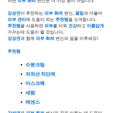
하면
피부
화려
변신은 더 이상 꿈이 아닙니다.
강성연
이 추천하는
피부
화려
변신,
꿀팁
과 더불어
피부
관리
에 도움이 되는
추천템
을 소개합니다.
추천템
을 사용하면
피부
를 더욱
건강
하고
아름답게
가꾸는데 도움이 될 것입니다.
강성연
과 함께
피부
화려
변신의 꿈을 이루세요!
추천템
수분
크림
자외선 차단제
마스크팩
세럼
에센스