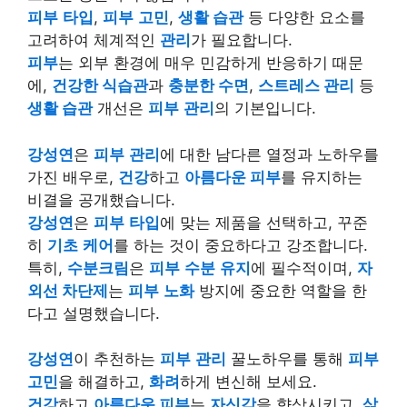
피부
타입
,
피부
고민
,
생활 습관
등 다양한 요소를
고려하여 체계적인
관리
가 필요합니다.
피부
는 외부 환경에 매우 민감하게 반응하기 때문
에,
건강한 식습관
과
충분한 수면
,
스트레스 관리
등
생활 습관
개선은
피부
관리
의 기본입니다.
강성연
은
피부
관리
에 대한 남다른 열정과 노하우를
가진 배우로,
건강
하고
아름다운 피부
를 유지하는
비결을 공개했습니다.
강성연
은
피부
타입
에 맞는 제품을 선택하고, 꾸준
히
기초
케어
를 하는 것이 중요하다고 강조합니다.
특히,
수분
크림
은
피부
수분
유지
에 필수적이며,
자
외선 차단제
는
피부
노화
방지에 중요한 역할을 한
다고 설명했습니다.
강성연
이 추천하는
피부
관리
꿀노하우를 통해
피부
고민
을 해결하고,
화려
하게 변신해 보세요.
건강
하고
아름다운 피부
는
자신감
을 향상시키고,
삶