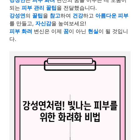
강성연
은
피부
화려
변신의 꿈을 이루는 데 도움이
되는
피부
관리
꿀팁
을 전달했습니다.
강성연
의
꿀팁
을
참고
하여
건강
하고
아름다운 피부
를 만들고,
자신감
을 높여보세요!
피부
화려
변신은 이제
꿈
이 아닌
현실
이 될 것입니
다.