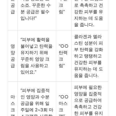
공
소죠. 꾸준한 수
크
로 촉촉하고 건
급
분 공급은 필수
림”
강한 피부를 유
입니다!”
지하는 데 도움
을 줍니다.
콜라겐과 엘라
“피부에 활력을
스틴 성분이 피
영
불어넣고 탄력을
“○○
부 탄력을 강화
양
유지하기 위해
탄력
하고 탱탱하고
공
꾸준히 영양 크
크
건강한 피부를
급
림을 사용하고
림”
유지하는 데 도
있어요.”
움을 줍니다.
피부에 필요한
“피부에 집중적
영양을 집중적
마
인 영양과 수분
“○○
으로 공급하여
스
공급을 위해 일
마스
촉촉하고 건강
크
주일에 2~3회 마
크
한 피부를 유지