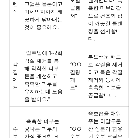
오일
렌저입니다. 촉
렌
크업은 물론이고
클렌
촉한 마무리감
징
미세먼지까지 깨
저”
으로 건조함 없
끗하게 닦아내는
이 깨끗한 클렌
것이 중요해요.”
징을 선사합니
다.
“일주일에 1~2회
부드러운 패드
각질 제거를 통
각
“○○
로 각질을 제거
해 칙칙한 피부
질
필링
하고 묵은 각질
톤을 개선하고
제
패
제거와 동시에
촉촉한 피부를
거
드”
촉촉한 수분을
유지하는데 도움
공급합니다.
을 받아요.”
속보습을 채워
“촉촉한 피부는
주는 히알루론
수
빛나는 피부의
“○○
산 성분이 함유
분
가장 중요한 요
수분
된 수분 크림으