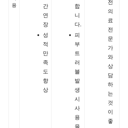
전
용
간
합
의
연
니
료
장
다.
전
성
피
문
적
부
가
만
트
와
족
러
상
도
블
담
향
발
하
상
생
는
시
것
사
이
용
좋
을