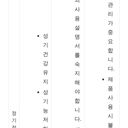
의
관
사
리
용
가
설
중
성
명
요
기
서
합
건
를
니
강
숙
다.
유
지
제
지
해
품
야
성
사
합
기
용
니
능
정
시
다.
저
기
불
적