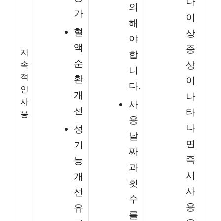
나
의
가
이
해
혈
상
야
액
증
지
합
순
상
속
니
적
환
이
다.
인
개
나
사
사
선
타
용
용
나
성
날
면
기
짜
즉
능
과
시
개
횟
사
선
수
용
유
를