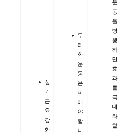
운
동
을
병
무
행
리
하
한
면
운
효
동
과
성
은
를
기
피
극
근
해
대
육
야
화
강
합
할
화
니