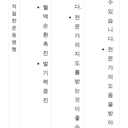
수
적
다.
혈
있
절
액
전
습
한
순
문
운
니
환
동
가
다.
병
촉
의
전
행
진
지
문
도
발
가
를
기
의
받
력
도
는
증
움
것
진
을
이
받
좋
아
습