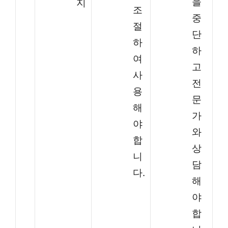
을
지
조
중
절
단
하
하
여
고
사
전
용
문
해
가
야
와
합
상
니
담
다.
해
야
합