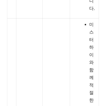
니
다.
미
스
터
하
이
와
함
께
적
절
한