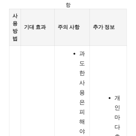
항
사
용
기대 효과
주의 사항
추가 정보
방
법
과
도
한
사
용
개
은
인
피
마
해
다
야