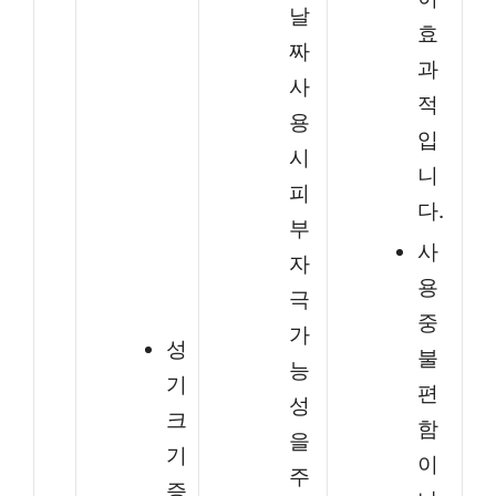
날
효
짜
과
사
적
용
입
시
니
피
다.
부
사
자
용
극
중
가
성
불
능
기
편
성
크
함
을
기
이
주
증