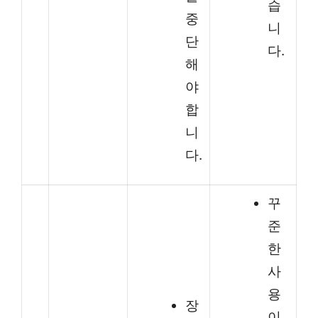
습
중
니
단
다.
해
야
합
니
다.
꾸
준
한
사
용
장
이