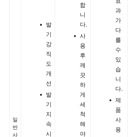
효
합
과
니
가
발
다.
다
기
사
를
강
용
수
직
후
있
도
깨
습
개
끗
니
선
하
다.
발
게
제
기
세
품
지
척
사
일
속
해
반
용
시
야
사