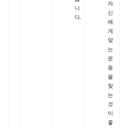
자
니
신
다.
에
게
맞
는
운
동
을
찾
는
것
이
좋