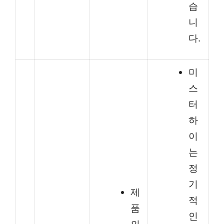
습
니
다.
미
스
터
하
이
는
정
기
제
적
품
인