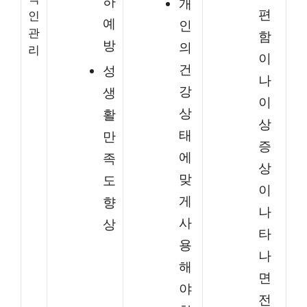
하
개
편
인
예
인
관
함
방
의
리
이
건
성
나
강
생
이
상
활
상
태
만
증
에
족
상
맞
도
이
게
향
나
사
상
타
용
나
해
면
야
전