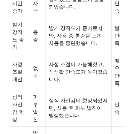
시간
자
만
되었습니다.
증가
극
족
발기
발기 강직도가 증가했지
불
강직
통
만, 사용 중 통증을 느껴
만
도 증
증
사용을 중단했습니다.
족
가
매
사정
사정 조절이 가능해졌고,
없
우
조절
성생활 만족도가 높아졌습
음
만
개선
니다.
족
성적
피
성적 자신감이 향상되었지
자신
부
만
만, 사용 후 피부 발진이
감 향
발
족
발생했습니다.
상
진
발