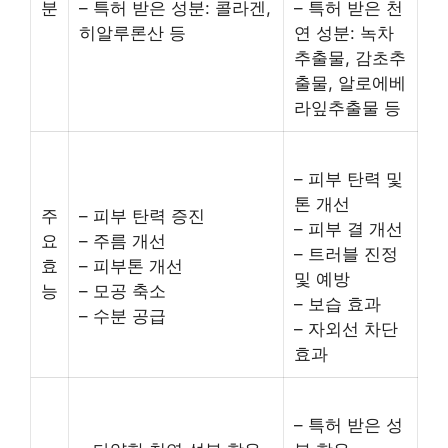
분
– 특허 받은 성분: 콜라겐,
– 특허 받은 천
히알루론산 등
연 성분: 녹차
추출물, 감초추
출물, 알로에베
라잎추출물 등
– 피부 탄력 및
톤 개선
주
– 피부 탄력 증진
– 피부 결 개선
요
– 주름 개선
– 트러블 진정
효
– 피부톤 개선
및 예방
능
– 모공 축소
– 보습 효과
– 수분 공급
– 자외선 차단
효과
– 특허 받은 성