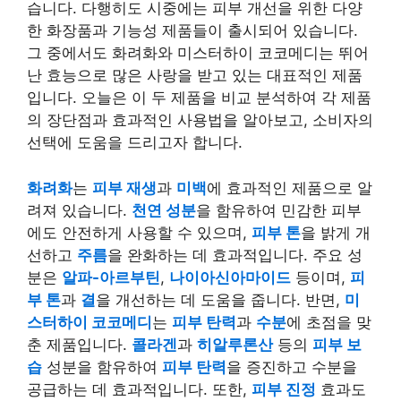
습니다. 다행히도 시중에는 피부 개선을 위한 다양
한 화장품과 기능성 제품들이 출시되어 있습니다.
그 중에서도 화려화와 미스터하이 코코메디는 뛰어
난 효능으로 많은 사랑을 받고 있는 대표적인 제품
입니다. 오늘은 이 두 제품을 비교 분석하여 각 제품
의 장단점과 효과적인 사용법을 알아보고, 소비자의
선택에 도움을 드리고자 합니다.
화려화
는
피부 재생
과
미백
에 효과적인 제품으로 알
려져 있습니다.
천연 성분
을 함유하여 민감한 피부
에도 안전하게 사용할 수 있으며,
피부 톤
을 밝게 개
선하고
주름
을 완화하는 데 효과적입니다. 주요 성
분은
알파-아르부틴
,
나이아신아마이드
등이며,
피
부 톤
과
결
을 개선하는 데 도움을 줍니다. 반면,
미
스터하이 코코메디
는
피부 탄력
과
수분
에 초점을 맞
춘 제품입니다.
콜라겐
과
히알루론산
등의
피부 보
습
성분을 함유하여
피부 탄력
을 증진하고 수분을
공급하는 데 효과적입니다. 또한,
피부 진정
효과도