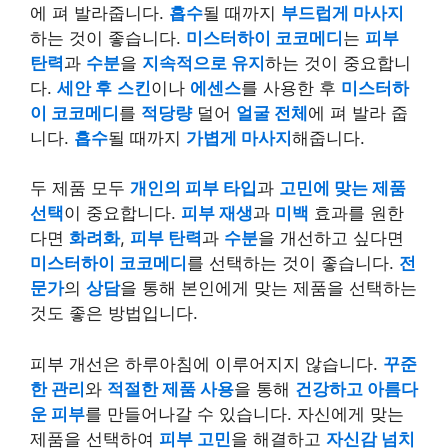
에 펴 발라줍니다.
흡수
될 때까지
부드럽게 마사지
하는 것이 좋습니다.
미스터하이 코코메디
는
피부
탄력
과
수분
을
지속적으로 유지
하는 것이 중요합니
다.
세안 후
스킨
이나
에센스
를 사용한 후
미스터하
이 코코메디
를
적당량
덜어
얼굴 전체
에 펴 발라 줍
니다.
흡수
될 때까지
가볍게 마사지
해줍니다.
두 제품 모두
개인의 피부 타입
과
고민에 맞는 제품
선택
이 중요합니다.
피부 재생
과
미백
효과를 원한
다면
화려화
,
피부 탄력
과
수분
을 개선하고 싶다면
미스터하이 코코메디
를 선택하는 것이 좋습니다.
전
문가
의
상담
을 통해 본인에게 맞는 제품을 선택하는
것도 좋은 방법입니다.
피부 개선은 하루아침에 이루어지지 않습니다.
꾸준
한 관리
와
적절한 제품 사용
을 통해
건강하고 아름다
운 피부
를 만들어나갈 수 있습니다. 자신에게 맞는
제품을 선택하여
피부 고민
을 해결하고
자신감 넘치