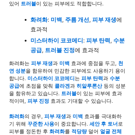
있어
트러블
이 있는 피부에도 적합합니다.
화려화
:
미백
,
주름 개선
,
피부 재생
에
효과적
미스터하이 코코메디
:
피부 탄력
,
수분
공급
,
트러블 진정
에 효과적
화려화
는
피부 재생
과
미백
효과에 중점을 두고,
천
연 성분
을 함유하여 민감한 피부에도 사용하기 용이
합니다.
미스터하이 코코메디
는
피부 탄력
과
수분
공급
에 초점을 맞춰
콜라겐
과
히알루론산
등의 성분
을 함유하고 있습니다.
트러블
이 있는 피부에 효과
적이며,
피부 진정
효과도 기대할 수 있습니다.
화려화
의 경우,
피부 재생
과
미백
효과를 극대화하
기 위해
꾸준한 사용
이 중요합니다.
세안 후
토너
로
피부를 정돈한 후
화려화
를
적당량
덜어
얼굴 전체