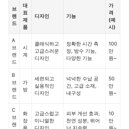
대
가
브
표
격
랜
디자인
기능
제
(예
드
품
시)
A
클래식하고
정확한 시간 측
100
브
시
고급스러운
정, 방수 기능,
만
랜
계
디자인
다양한 기능
원~
드
B
세련되고
넉넉한 수납 공
50
브
가
실용적인
간, 고급 소재,
만
랜
방
디자인
내구성
원~
드
C
화
고급스럽고
피부 개선 효과,
10
브
장
미니멀한
천연 성분, 뛰어
만
랜
품
디자인
난 지속력
원~