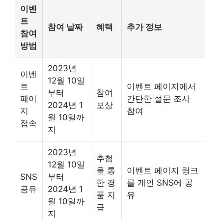
이벤
트
참여 날짜
혜택
추가 정보
참여
방법
2023년
이벤
12월 10일
트
이벤트 페이지에서
부터
참여
페이
간단한 설문 조사
2024년 1
보상
지
참여
월 10일까
접속
지
2023년
추첨
12월 10일
을 통
이벤트 페이지 링크
SNS
부터
한 경
를 개인 SNS에 공
공유
2024년 1
품 지
유
월 10일까
급
지