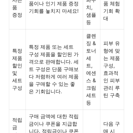
사은
파우
품이나 인기 제품 증정
품 체험
품
치,
기회를 놓치지 마세요!
기회 확
증정
샘플
대
등
클렌
징 &
피부 유
특정 제품 또는 세트
특정
토너
형에 맞
구성 제품을 할인된 가
제품
세
는 제품
격으로 판매합니다. 세
할인
트,
구성,
트 구성은 단품 구매보
및
에센
효과적
다 저렴하게 여러 제품
세트
스 &
인 피부
을 구매할 수 있는 좋
구성
크림
관리 루
은 기회입니다.
세트
틴 구축
등
구매 금액에 대한 적립
적립
금이나 쿠폰을 지급합
다음 구
금
니다. 적립금이나 쿠폰
매 시