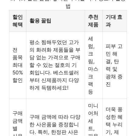
법
할인
추천
기대 효
활용 꿀팁
혜택
제품
과
세
평소 찜해두었던 고가
럼,
피부 고
전
의 화려화 제품들을 부
크
민 해
품목
담 없는 가격으로 구매
림,
결, 탄
최대
할 수 있는 절호의 기
마스
력 및
50%
회입니다. 베스트셀러
크
광채 증
할인
부터 신제품까지 다양
팩
진
하게 득템하세요!
등
미니
더욱 풍
구매
어처
구매 금액에 따라 다양
성한 혜
금액
세
한 사은품을 증정합니
택 누리
별
트,
다. 특히, 한정판 사은
기, 제