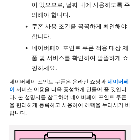
이 있으므로, 날짜 내에 사용하도록 주
의해야 합니다.
쿠폰 사용 조건을 꼼꼼하게 확인해야
합니다.
네이버페이 포인트 쿠폰 적용 대상 제
품 및 서비스를 확인하여 알뜰하게 쇼
핑하세요.
네이버페이 포인트 쿠폰은 온라인 쇼핑과
네이버페
이
서비스 이용을 더욱 풍성하게 만들어 줄 것입니
다. 본 설명서를 참고하여 네이버페이 포인트 쿠폰
을 편리하게 등록하고 사용하여 혜택을 누리시기 바
랍니다.