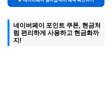
네이버페이 멤버십 데이 혜택 확인하기
네이버페이 포인트 쿠폰, 현금처
럼 편리하게 사용하고 현금화까
지!