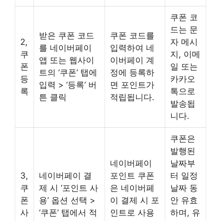
쿠폰 코
드는 문
받은 쿠폰 코드
쿠폰 코드를
2,
자 메시
를 네이버페이
입력하여 네
쿠
지, 이메
앱 또는 웹사이
이버페이 계
폰
일 또는
트의 ‘쿠폰’ 탭에
정에 등록하
등
카카오
입력 > ‘등록’ 버
면 포인트가
록
톡으로
튼 클릭
적립됩니다.
발송됩
니다.
쿠폰은
발행된
네이버페이
날짜부
3,
네이버페이 결
포인트 쿠폰
터 일정
쿠
제 시 ‘포인트 사
은 네이버페
날짜 동
폰
용’ 옵션 선택 >
이 결제 시 포
안 유효
사
‘쿠폰’ 탭에서 적
인트로 사용
하며, 유