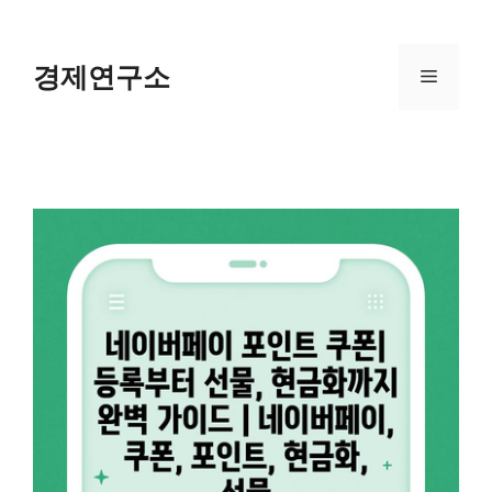
Skip
to
content
경제연구소
Menu