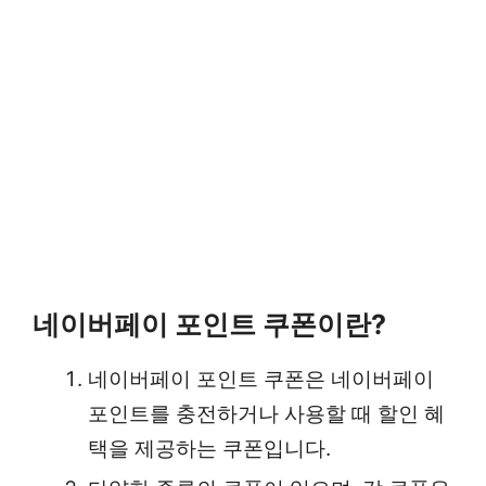
네이버페이 포인트 쿠폰이란?
네이버페이 포인트 쿠폰은 네이버페이
포인트를 충전하거나 사용할 때 할인 혜
택을 제공하는 쿠폰입니다.