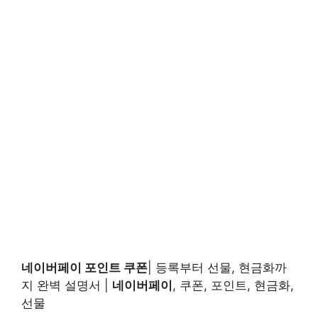
네이버페이 포인트 쿠폰
| 등록부터 선물, 현금화까
지 완벽 설명서 |
네이버페이
, 쿠폰, 포인트, 현금화,
선물