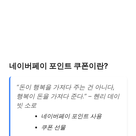
네이버페이 포인트 쿠폰이란?
“돈이 행복을 가져다 주는 건 아니다,
행복이 돈을 가져다 준다.” – 헨리 데이
빗 소로
네이버페이 포인트 사용
쿠폰 선물