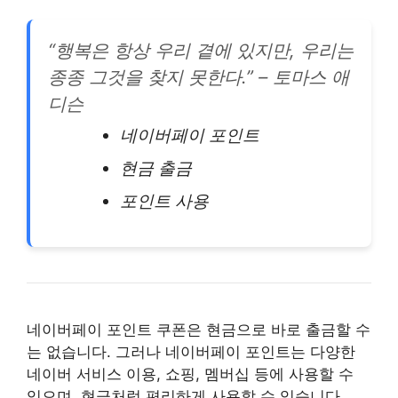
“행복은 항상 우리 곁에 있지만, 우리는
종종 그것을 찾지 못한다.” – 토마스 애
디슨
네이버페이 포인트
현금 출금
포인트 사용
네이버페이 포인트 쿠폰은 현금으로 바로 출금할 수
는 없습니다. 그러나 네이버페이 포인트는 다양한
네이버 서비스 이용, 쇼핑, 멤버십 등에 사용할 수
있으며, 현금처럼 편리하게 사용할 수 있습니다.