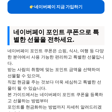
네이버페이 지금 가입하기
네이버페이 포인트 쿠폰으로 특
별한 선물을 전하세요.
네이버페이 포인트 쿠폰은 쇼핑, 식사, 여행 등 다양
한 분야에서 사용 가능한 편리하고 특별한 선물입니
다.
받는 사람의 취향에 맞는 포인트 금액을 선택하여
선물할 수 있으며,
직접 현금을 주는 것보다 더욱 세심하고 특별한 선
물이 될 수 있습니다.
본 가이드에서는 네이버페이 포인트 쿠폰을 등록하
고 선물하는 방법부터
포인트를 현금화하는 방법까지 자세히 알려드리겠