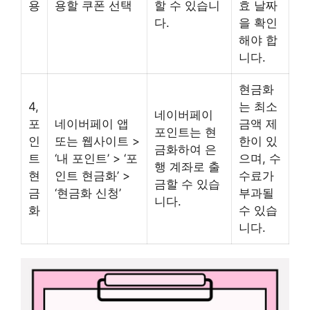
용
용할 쿠폰 선택
할 수 있습니
효 날짜
다.
을 확인
해야 합
니다.
현금화
4,
는 최소
네이버페이
포
네이버페이 앱
금액 제
포인트는 현
인
또는 웹사이트 >
한이 있
금화하여 은
트
‘내 포인트’ > ‘포
으며, 수
행 계좌로 출
현
인트 현금화’ >
수료가
금할 수 있습
금
‘현금화 신청’
부과될
니다.
화
수 있습
니다.