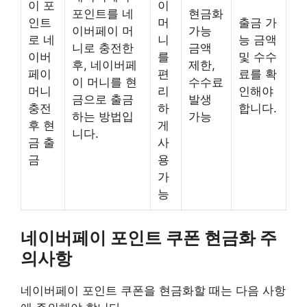
이 포
이
포인트를 네
현금화
인트
머
출금 가
이버페이 머
가능
로 네
니
능 금액
니로 충전한
금액
이버
를
및 수수
후, 네이버페
제한,
페이
편
료를 확
이 머니를 현
수수료
머니
리
인해야
금으로 출금
발생
충전
하
합니다.
하는 방법입
가능
후 현
게
니다.
금 출
사
금
용
가
능
네이버페이 포인트 쿠폰 현금화 주
의사항
네이버페이 포인트 쿠폰을 현금화할 때는 다음 사항