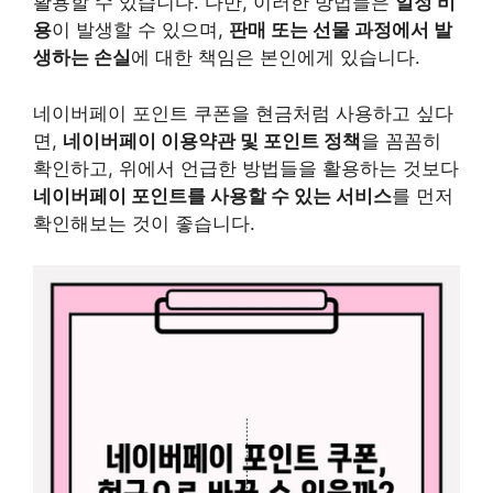
활용할 수 있습니다. 다만, 이러한 방법들은
일정 비
용
이 발생할 수 있으며,
판매 또는 선물 과정에서 발
생하는 손실
에 대한 책임은 본인에게 있습니다.
네이버페이 포인트 쿠폰을 현금처럼 사용하고 싶다
면,
네이버페이 이용약관 및 포인트 정책
을 꼼꼼히
확인하고, 위에서 언급한 방법들을 활용하는 것보다
네이버페이 포인트를 사용할 수 있는 서비스
를 먼저
확인해보는 것이 좋습니다.