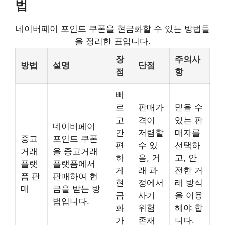
법
네이버페이 포인트 쿠폰을 현금화할 수 있는 방법들
을 정리한 표입니다.
장
주의사
방법
설명
단점
점
항
빠
르
판매가
믿을 수
고
격이
있는 판
네이버페이
간
저렴할
매자를
중고
포인트 쿠폰
편
수 있
선택하
거래
을 중고거래
하
음, 거
고, 안
플랫
플랫폼에서
게
래 과
전한 거
폼 판
판매하여 현
현
정에서
래 방식
매
금을 받는 방
금
사기
을 이용
법입니다.
화
위험
해야 합
가
존재
니다.