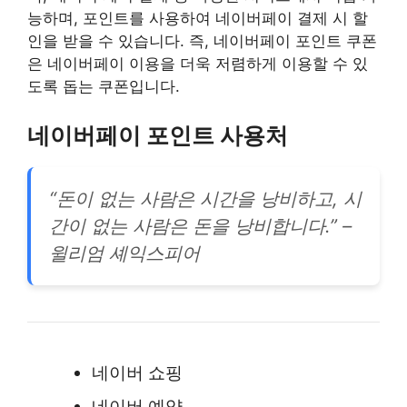
능하며, 포인트를 사용하여 네이버페이 결제 시 할
인을 받을 수 있습니다. 즉, 네이버페이 포인트 쿠폰
은 네이버페이 이용을 더욱 저렴하게 이용할 수 있
도록 돕는 쿠폰입니다.
네이버페이 포인트 사용처
“돈이 없는 사람은 시간을 낭비하고, 시
간이 없는 사람은 돈을 낭비합니다.” –
윌리엄 셰익스피어
네이버 쇼핑
네이버 예약