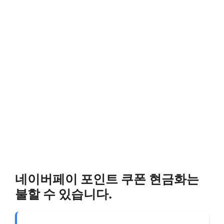
네이버페이 포인트 쿠폰 현금화는
불할 수 있습니다.