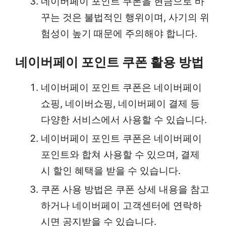
네이버페이 포인트 쿠폰을 현금으로 바
꾸는 것은 불법적인 행위이며, 사기의 위
험성이 높기 때문에 주의해야 합니다.
네이버페이 포인트 쿠폰 활용 방법
네이버페이 포인트 쿠폰은 네이버페이
쇼핑, 네이버쇼핑, 네이버페이 결제 등
다양한 서비스에서 사용할 수 있습니다.
네이버페이 포인트 쿠폰은 네이버페이
포인트와 합쳐 사용할 수 있으며, 결제
시 할인 혜택을 받을 수 있습니다.
쿠폰 사용 방법은 쿠폰 상세 내용을 참고
하거나 네이버페이 고객센터에 연락하
시면 공지받을 수 있습니다.