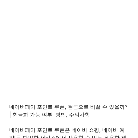
네이버페이 포인트 쿠폰, 현금으로 바꿀 수 있을까?
| 현금화 가능 여부, 방법, 주의사항
네이버페이 포인트 쿠폰은 네이버 쇼핑, 네이버 예
약 등 다양한 서비스에서 사용할 수 있는 유용한 혜