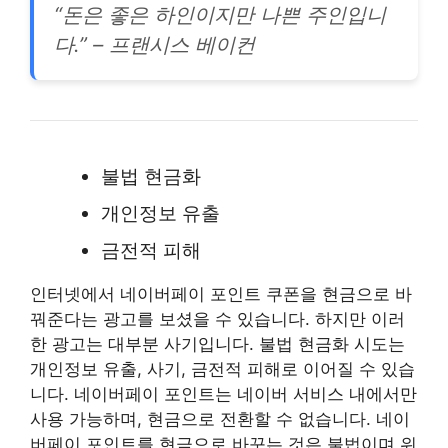
“돈은 좋은 하인이지만 나쁜 주인입니
다.” – 프랜시스 베이컨
불법 현금화
개인정보 유출
금전적 피해
인터넷에서 네이버페이 포인트 쿠폰을 현금으로 바
꿔준다는 광고를 보셨을 수 있습니다. 하지만 이러
한 광고는 대부분 사기입니다. 불법 현금화 시도는
개인정보 유출, 사기, 금전적 피해로 이어질 수 있습
니다. 네이버페이 포인트는 네이버 서비스 내에서만
사용 가능하며, 현금으로 전환할 수 없습니다. 네이
버페이 포인트를 현금으로 바꾸는 것은 불법이며 위