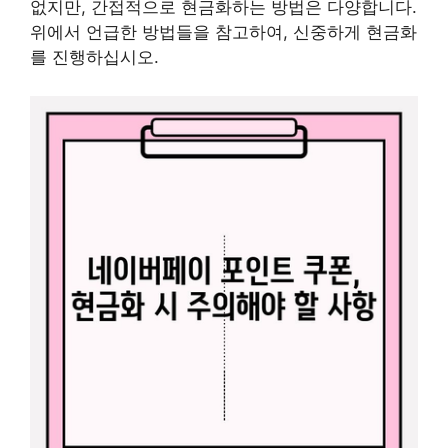
없지만, 간접적으로 현금화하는 방법은 다양합니다.
위에서 언급한 방법들을 참고하여, 신중하게 현금화
를 진행하십시오.