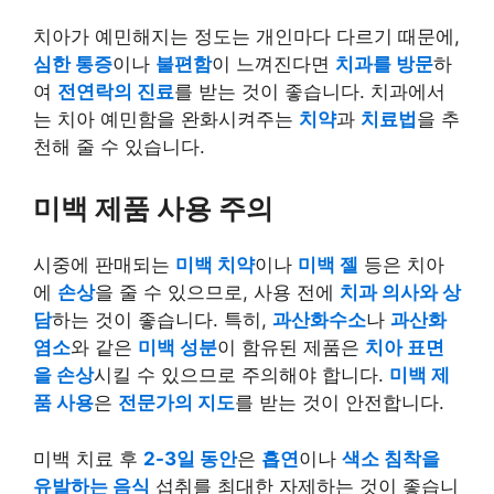
치아가 예민해지는 정도는 개인마다 다르기 때문에,
심한 통증
이나
불편함
이 느껴진다면
치과를 방문
하
여
전연락의 진료
를 받는 것이 좋습니다. 치과에서
는 치아 예민함을 완화시켜주는
치약
과
치료법
을 추
천해 줄 수 있습니다.
미백 제품 사용 주의
시중에 판매되는
미백 치약
이나
미백 젤
등은 치아
에
손상
을 줄 수 있으므로, 사용 전에
치과 의사와 상
담
하는 것이 좋습니다. 특히,
과산화수소
나
과산화
염소
와 같은
미백 성분
이 함유된 제품은
치아 표면
을 손상
시킬 수 있으므로 주의해야 합니다.
미백 제
품 사용
은
전문가의 지도
를 받는 것이 안전합니다.
미백 치료 후
2-3일 동안
은
흡연
이나
색소 침착을
유발하는 음식
섭취를 최대한 자제하는 것이 좋습니