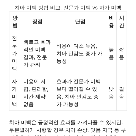
치아 미백 방법 비교: 전문가 미백 vs 자가 미백
방
비
시
장점
단점
법
용
간
전
빠르고 효과
문
비용이 다소 높음,
적인 미백
높
짧
가
치아 민감도 증가 가
결과, 전문
음
음
미
능성
가 관리
백
자
비용이 저
효과가 전문가 미백
가
렴, 편리함,
보다 떨어질 수 있
낮
길
미
시간 제약
음, 치아 민감도 증
음
음
백
없음
가 가능성
치아 미백은 긍정적인 효과를 가져다줄 수 있지만,
무분별하게 시행할 경우 치아 손상, 잇몸 자극 등 부