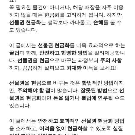
꼭 필요한 물건이 아니거나, 해당 매장을 자주 이용
하지 않을 때는 현금화를 고려하게 됩니다. 하지만
선물권 현금화
는 생각보다 까다롭고,
손해
를 볼 수
도 있습니다.
이 글에서는
선물권 현금화
를 더욱 효과적으로 하는
꿀팁
과 함께,
안전하고 현명한 방법
을 알려제공합니
다.
선물권
을
현금
으로 바꾸는 과정부터
주의 사항
까지, 꼼꼼하게 살펴보고
최대한 이득
을 보세요!
선물권
을
현금
으로 바꾸는 것은
합법적인 방법
이지
만,
주의해야 할 점
이 많습니다.
잘못된 방법
으로
선
물권
을
현금화
하면
돈을 잃거나 불법에 연루
될 수도
있습니다.
이 글에서는
안전하고 효과적인 선물권 현금화 방법
을 소개하고,
어려움 없이 현금화
할 수 있도록
실질