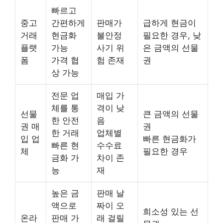
빠르고
중고
간편하게
판매가
급하게 현금이
거래
현금화
불안정
필요한 경우, 낮
플랫
가능
사기 위
은 금액의 선물
폼
가격 협
험 존재
권
상 가능
전문 업
매입 가
체를 통
격이 낮
선물
큰 금액의 선물
한 안전
음
권 매
권
한 거래
업체별
입 업
빠른 현금화가
빠른 현
수수료
체
필요한 경우
금화 가
차이 존
능
재
높은 금
판매 날
액으로
짜이 오
희소성 있는 선
온라
판매 가
래 걸릴