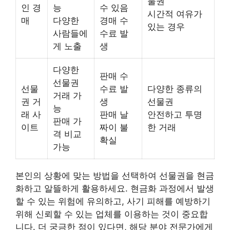
물권
인 경
능
수 있음
시간적 여유가
매
다양한
경매 수
있는 경우
사람들에
수료 발
게 노출
생
다양한
판매 수
선물권
선물
수료 발
다양한 종류의
거래 가
권 거
생
선물권
능
래 사
판매 날
안전하고 투명
판매 가
이트
짜이 불
한 거래
격 비교
확실
가능
본인의 상황에 맞는 방법을 선택하여 선물권을 현금
화하고 알뜰하게 활용하세요. 현금화 과정에서 발생
할 수 있는 위험에 유의하고, 사기 피해를 예방하기
위해 신뢰할 수 있는 업체를 이용하는 것이 중요합
니다. 더 궁금한 점이 있다면, 해당 분야 전문가에게