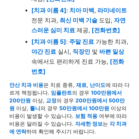
[치과 이름 4]
:
치아 미백
,
라미네이트
전문 치과,
최신 미백 기술
도입,
자연
스러운 심미 치료
제공,
[전화번호]
[치과 이름 5]
:
주말 진료
가능한 치과,
야간 진료
실시,
직장인
및
바쁜 일상
속에서도 편리하게 진료 가능,
[전화
번호]
안산 치과 비용
은 치료 종류,
재료
,
난이도
에 따라 다
르게 책정됩니다.
임플란트
의 경우
100만원에서
200만원
이상,
교정
의 경우
200만원에서 500만
원
이상,
틀니
의 경우
50만원에서 100만원
이상의
비용이 발생할 수 있습니다.
보험 적용
여부에 따라
비용은 달라질 수 있습니다.
자세한 정보
는
각 치과
에 연락
하여 확인해 주시기 바랍니다.