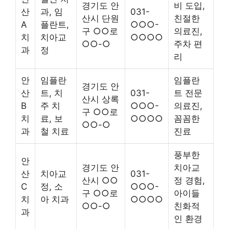
경기도 안
비 도입,
산
과, 임
031-
산시 단원
친절한
A
플란트,
○○○-
구 ○○로
의료진,
치
치아교
○○○○
○○-○
주차 편
과
정
리
안
임플란
임플란
경기도 안
산
트, 치
031-
트 전문
산시 상록
B
주 치
○○○-
의료진,
구 ○○로
치
료, 보
○○○○
꼼꼼한
○○-○
과
철 치료
진료
풍부한
안
경기도 안
치아교
산
치아교
031-
산시 ○○
정 경험,
C
정, 소
○○○-
구 ○○로
아이들
치
아 치과
○○○○
○○-○
친화적
과
인 환경