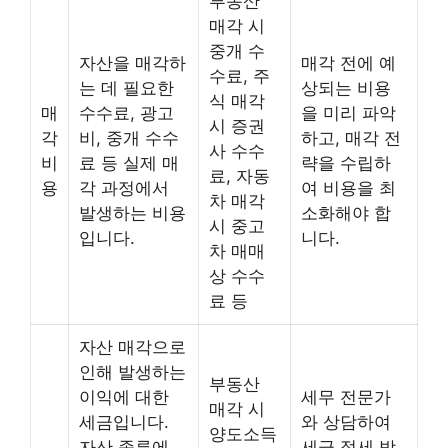
부동산
매각 시
중개 수
자산을 매각하
매각 전에 예
수료, 주
는 데 필요한
상되는 비용
식 매각
매
수수료, 광고
을 미리 파악
시 증권
각
비, 중개 수수
하고, 매각 전
사 수수
비
료 등 실제 매
략을 수립하
료, 자동
용
각 과정에서
여 비용을 최
차 매각
발생하는 비용
소화해야 합
시 중고
입니다.
니다.
차 매매
상 수수
료 등
자산 매각으로
인해 발생하는
부동산
이익에 대한
세무 전문가
매각 시
세금입니다.
와 상담하여
양도소득
자산 종류에
세금 절세 방