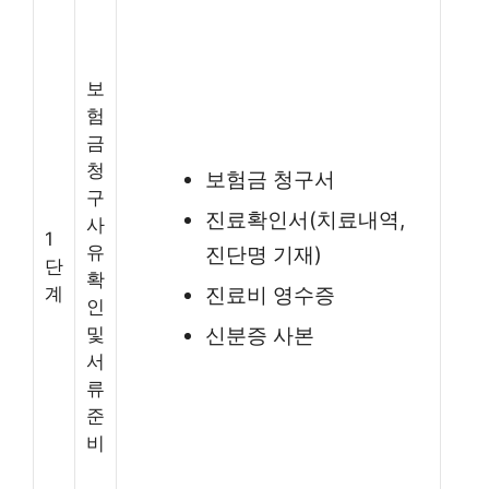
보
험
금
청
보험금 청구서
구
진료확인서(치료내역,
사
1
유
진단명 기재)
단
확
계
진료비 영수증
인
및
신분증 사본
서
류
준
비