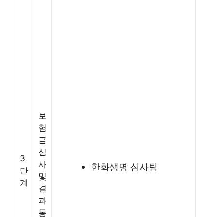
보
험
금
심
3
사
한화생명 심사팀
단
및
계
결
과
통