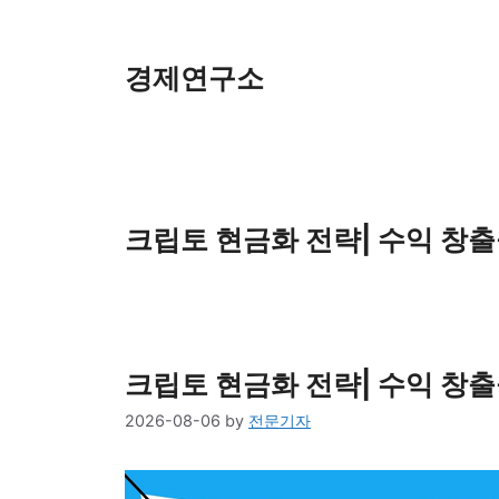
Skip
to
content
경제연구소
크립토 현금화 전략| 수익 창출을
크립토 현금화 전략| 수익 창출을
2026-08-06
by
전문기자