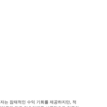
 투자는 잠재적인 수익 기회를 제공하지만, 적