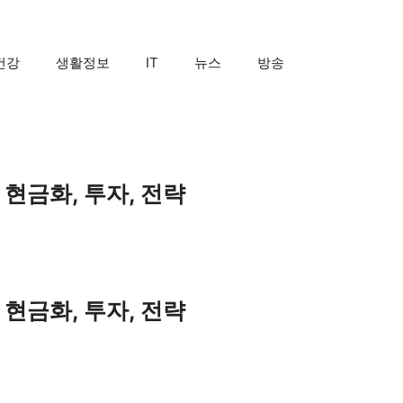
건강
생활정보
IT
뉴스
방송
 현금화, 투자, 전략
 현금화, 투자, 전략