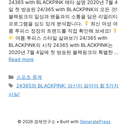
24365 with BLACKPINK 메타 설명 2020년 7월 4
일 첫 방송된 24/365 with BLACKPINK의 모든 것!
블랙핑크의 일상과 팬들과의 소통을 담은 리얼리티
프로그램을 심도 있게 분석합니다.
최신 여성 여
름 투피스 정장의 트렌드를 직접 확인해 보세요!
여름 투피스 스타일 살펴보기 24/365 with
BLACKPINK의 시작 24365 with BLACKPINK는
2020년 7월 4일에 첫 방송된 블랙핑크의 특별한 …
Read more
Categories
스포츠 중계
Tags
24365와 BLACKPINK: 당신이 알아야 할 5가지
사실!
© 2026 경제연구소
• Built with
GeneratePress